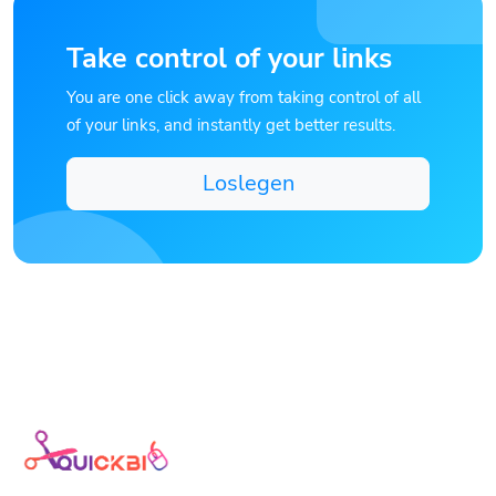
Take control of your links
You are one click away from taking control of all
of your links, and instantly get better results.
Loslegen